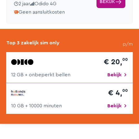
BEKIJK
2 jaar
Odido 4G
Geen aansluitkosten
Top 3 zakelijk sim only
p/m
00
€ 20,
12 GB
+ onbeperkt bellen
Bekijk
00
€ 4,
10 GB
+ 10000 min
uten
Bekijk