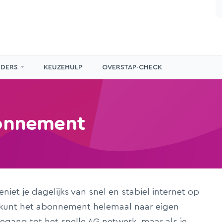
IDERS
KEUZEHULP
OVERSTAP-CHECK
bonnement
iet je dagelijks van snel en stabiel internet op
e kunt het abonnement helemaal naar eigen
oegang tot het snelle 4G netwerk, maar als je