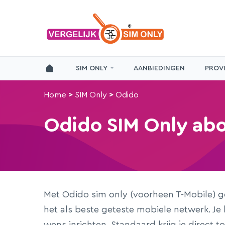
SIM ONLY
AANBIEDINGEN
PROV
Home
>
SIM Only
>
Odido
Odido SIM Only a
Met Odido sim only (voorheen T-Mobile) gen
het als beste geteste mobiele netwerk. J
wens inrichten. Standaard krijg je direct t